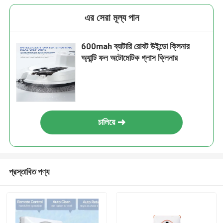
এর সেরা মূল্য পান
600mah ব্যাটারি রোবট উইন্ডো ক্লিনার
অ্যান্টি ফল অটোমেটিক গ্লাস ক্লিনার
চালিয়ে
প্রস্তাবিত পণ্য