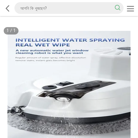
1
/
1