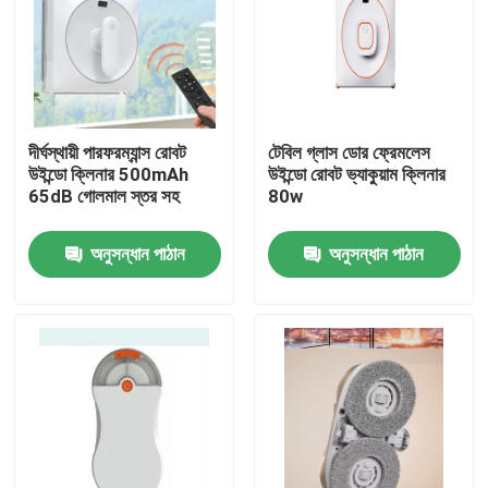
দীর্ঘস্থায়ী পারফরম্যান্স রোবট
টেবিল গ্লাস ডোর ফ্রেমলেস
উইন্ডো ক্লিনার 500mAh
উইন্ডো রোবট ভ্যাকুয়াম ক্লিনার
65dB গোলমাল স্তর সহ
80w
অনুসন্ধান পাঠান
অনুসন্ধান পাঠান
বাড়ি
পণ্য
ভিডিও