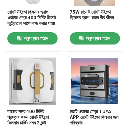
রোবট উইন্ডো ক্লিনার ডুয়াল
75W রিমোট রোবট উইন্ডো
আমাদের সম্পর্কে
ওয়াটার স্প্রে 400 মিনিট রিমোট
ক্লিনার ব্রাশ মোটর দীর্ঘ জীবন
কন্ট্রোলের সাথে কাজ করার সময়
কারখানা ভ্রমণ
অনুসন্ধান পাঠান
অনুসন্ধান পাঠান
মান নিয়ন্ত্রণ
উদ্ধৃতির জন্য আবেদন
রোবট ভ্যাকুয়াম ক্লিনার
রোবট উইন্ডো ক্লিনার
কাজের সময় 400 মিনিট
চারটি ওয়াটার স্প্রে TUYA
প্রস্তাব করুন রোবট উইন্ডো
APP রোবট উইন্ডো ক্লিনার জল
ক্লিনার চার্জিং সময় 3 ঘন্টা
পরিষ্কার