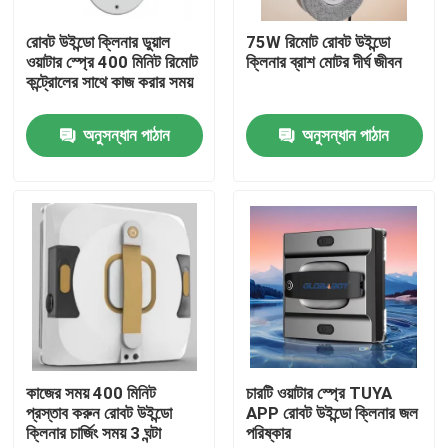
রোবট উইন্ডো ক্লিনার ডুয়াল
75W রিমোট রোবট উইন্ডো
আমাদের সম্পর্কে
ওয়াটার স্প্রে 400 মিনিট রিমোট
ক্লিনার ব্রাশ মোটর দীর্ঘ জীবন
কন্ট্রোলের সাথে কাজ করার সময়
কারখানা ভ্রমণ
অনুসন্ধান পাঠান
অনুসন্ধান পাঠান
মান নিয়ন্ত্রণ
উদ্ধৃতির জন্য আবেদন
রোবট ভ্যাকুয়াম ক্লিনার
রোবট উইন্ডো ক্লিনার
কাজের সময় 400 মিনিট
চারটি ওয়াটার স্প্রে TUYA
প্রস্তাব করুন রোবট উইন্ডো
APP রোবট উইন্ডো ক্লিনার জল
ক্লিনার চার্জিং সময় 3 ঘন্টা
পরিষ্কার