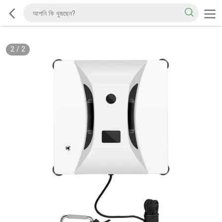
2
/
2