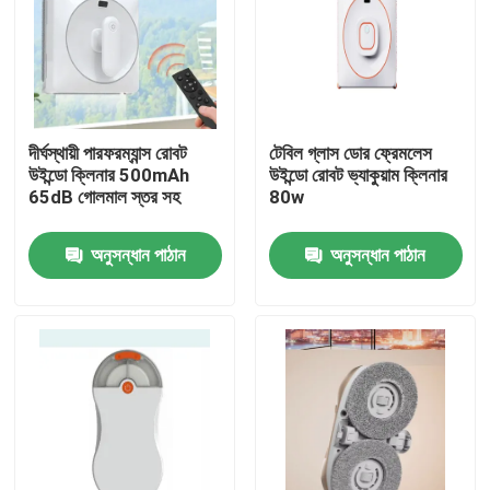
দীর্ঘস্থায়ী পারফরম্যান্স রোবট
টেবিল গ্লাস ডোর ফ্রেমলেস
উইন্ডো ক্লিনার 500mAh
উইন্ডো রোবট ভ্যাকুয়াম ক্লিনার
65dB গোলমাল স্তর সহ
80w
অনুসন্ধান পাঠান
অনুসন্ধান পাঠান
বাড়ি
পণ্য
ভিডিও