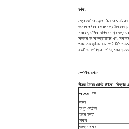
বর্ণনা:
স্প্রে ওয়াটার উইন্ডো ক্লিনার রোবট গ্ল
জানালা পরিষ্কার করার জন্য সীমাবদ্ধ।র
সারফেস, এটিকে আপনার বাড়ির জন্য একটি
ক্লিনার হল বিভিন্ন আকার এবং আকারের 
প্যাড এবং ঘূর্ণায়মান ব্রাশগুলি নিশ্
একটি ভাল পরিষ্কার মেশিন, কোন প্রয
স্পেসিফিকেশন:
নীচের হিসাবে রোবট উইন্ডো পরিষ্কার 
Procut নাম
মডেল
ইনপুট ভোল্টেজ
হারের ক্ষমতা
আকার
স্তন্যপান বল