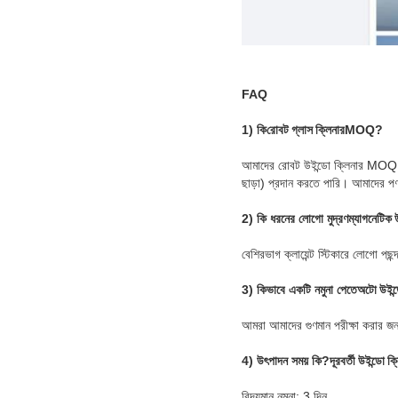
FAQ
1) কি
রোবট গ্লাস ক্লিনার
MOQ?
আমাদের রোবট উইন্ডো ক্লিনার MOQ
ছাড়া) প্রদান করতে পারি। আমাদের পণ্য 
2) কি ধরনের লোগো মুদ্রণ
ম্যাগনেটিক 
বেশিরভাগ ক্লায়েন্ট স্টিকারে লোগো প
3) কিভাবে একটি নমুনা পেতে
অটো উইন্
আমরা আমাদের গুণমান পরীক্ষা করার জন
4) উৎপাদন সময় কি?
দূরবর্তী উইন্ডো ক্
বিদ্যমান নমুনা: 3 দিন