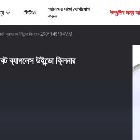
আমাদের সাথে যোগাযোগ
্য
ভিডিও
উদ্ধৃতির জন্য 
করুন
বডি রোবট ব্যাগলেস উইন্ডো ক্লিনার 290*145*94MM
োবট ব্যাগলেস উইন্ডো ক্লিনার