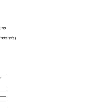
 একটি
কার করার রোবট।
বট