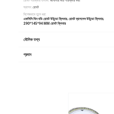
রোবট পরিষ্কার এলাকা:
জানালার কাচ পরিষ্কার করা
স্থাপন:
রোবট
বিশেষভাবে তুলে ধরা:
,
,
এফসিসি থিন বডি রোবট উইন্ডো ক্লিনার
রোবট ব্যাগলেস উইন্ডো ক্লিনার
290*145*94 MM রোবট ক্লিনার
মৌলিক তথ্য
প্রদান