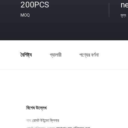
200PCS
ne
MOQ
মূল্য
বৈশিষ্ট্য
গ্যালারী
পণ্যের বর্ণনা
বিশেষ উল্লেখ
নাম:
রোবট উইন্ডো ক্লিনার