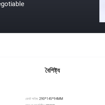
gotiable
বৈশিষ্ট্য
রোবট সাইজ:
290*145*94MM