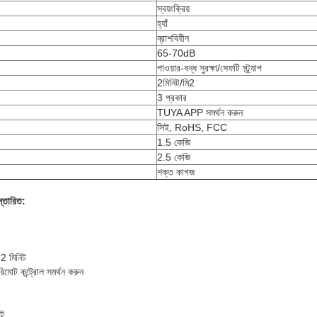
স্বয়ংক্রিয়
হ্যাঁ
ব্রাশবিহীন
65-70dB
পাওয়ার-বন্ধ সুরক্ষা/সেফটি স্ট্র্যাপ
2মিনিট/মি2
3 প্রকার
TUYA APP সমর্থন করুন
সিই, RoHS, FCC
1.5 কেজি
2.5 কেজি
শক্ত কাগজ
স্তারিত:
 2 মিনিট
রিমোট কন্ট্রোল সমর্থন করুন
বট