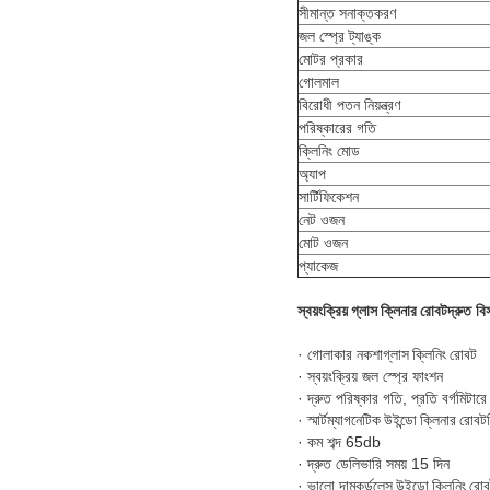
সীমান্ত সনাক্তকরণ
জল স্প্রে ট্যাঙ্ক
মোটর প্রকার
গোলমাল
বিরোধী পতন নিয়ন্ত্রণ
পরিষ্কারের গতি
ক্লিনিং মোড
অ্যাপ
সার্টিফিকেশন
নেট ওজন
মোট ওজন
প্যাকেজ
স্বয়ংক্রিয় গ্লাস ক্লিনার রোবট
দ্রুত বি
· গোলাকার নকশা
গ্লাস ক্লিনিং রোবট
· স্বয়ংক্রিয় জল স্প্রে ফাংশন
· দ্রুত পরিষ্কার গতি, প্রতি বর্গমিটারে
· স্মার্ট
ম্যাগনেটিক উইন্ডো ক্লিনার রোবট
· কম শব্দ 65db
· দ্রুত ডেলিভারি সময় 15 দিন
· ভালো দাম
কর্ডলেস উইন্ডো ক্লিনিং রো