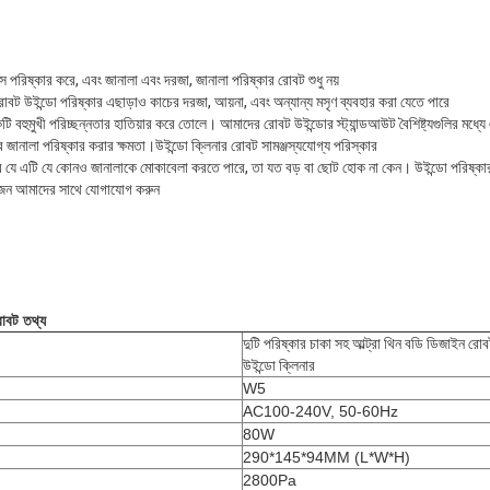
াস পরিষ্কার করে, এবং জানালা এবং দরজা, জানালা পরিষ্কার রোবট শুধু নয়
োবট উইন্ডো পরিষ্কার এছাড়াও কাচের দরজা, আয়না, এবং অন্যান্য মসৃণ ব্যবহার করা যেতে পারে
 বহুমুখী পরিচ্ছন্নতার হাতিয়ার করে তোলে। আমাদের রোবট উইন্ডোর স্ট্যান্ডআউট বৈশিষ্ট্যগুলির মধ্যে
জানালা পরিষ্কার করার ক্ষমতা।উইন্ডো ক্লিনার রোবট সামঞ্জস্যযোগ্য পরিস্কার
চিত করে যে এটি যে কোনও জানালাকে মোকাবেলা করতে পারে, তা যত বড় বা ছোট হোক না কেন। উইন্ডো পরিষ্
়োজন আমাদের সাথে যোগাযোগ করুন
রোবট তথ্য
দুটি পরিষ্কার চাকা সহ আল্ট্রা থিন বডি ডিজাইন রো
উইন্ডো ক্লিনার
W5
AC100-240V, 50-60Hz
80W
290*145*94MM (L*W*H)
2800Pa