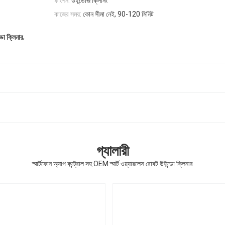
ফাংশন:
উইন্ডোজ ক্লিনিং
কাজের সময়:
কোন সীমা নেই, 90-120 মিনিট
,
ো ক্লিনার
গ্যালারী
স্মার্টফোন অ্যাপ কন্ট্রোল সহ OEM স্মার্ট ওয়্যারলেস রোবট উইন্ডো ক্লিনার