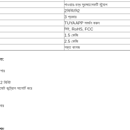
পাওয়ার-বন্ধ সুরক্ষা/সেফটি স্ট্র্যাপ
2মিনিট/মি2
3 প্রকার
TUYA APP সমর্থন করুন
সিই, RoHS, FCC
1.5 কেজি
2.5 কেজি
শক্ত কাগজ
িত:
াশার
 2 মিনিট
িমোট কন্ট্রোল সাপোর্ট করে
িনার
েশন: