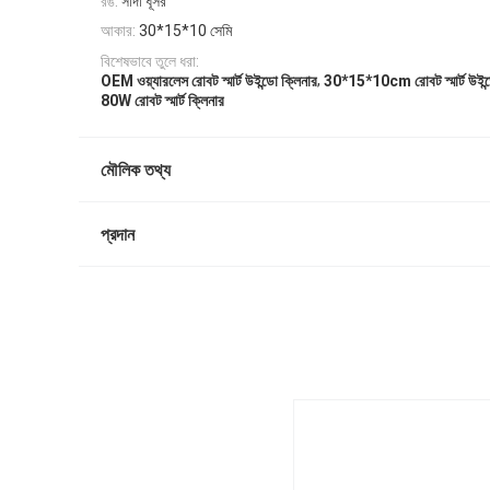
রঙ:
সাদা ধূসর
আকার:
30*15*10 সেমি
বিশেষভাবে তুলে ধরা:
,
OEM ওয়্যারলেস রোবট স্মার্ট উইন্ডো ক্লিনার
30*15*10cm রোবট স্মার্ট উইন্ড
80W রোবট স্মার্ট ক্লিনার
মৌলিক তথ্য
প্রদান