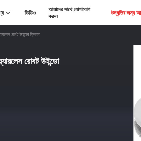
আমাদের সাথে যোগাযোগ
্য
ভিডিও
উদ্ধৃতির জন্য 
করুন
য়্যারলেস রোবট উইন্ডো ক্লিনার
য়্যারলেস রোবট উইন্ডো