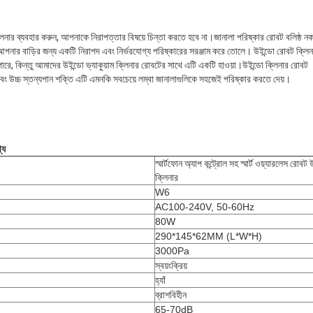
িনার ব্যবহার করুন, আপনাকে নিরাপত্তার বিষয়ে চিন্তা করতে হবে না।জানালা পরিষ্কার রোবট বলিষ্ঠ ন
কে আপনার বাড়ির জন্য একটি নিরাপদ এবং নির্ভরযোগ্য পরিষ্কারের সরঞ্জাম করে তোলে। উইন্ডো রোবট ক্লি
ে, কিন্তু আমাদের উইন্ডো ভ্যাকুয়াম ক্লিনার রোবটের সাথে এটি একটি হাওয়া।উইন্ডো ক্লিনার রোবট
ড এবং উচ্চ স্তন্যপান শক্তি এটি এমনকি সবচেয়ে লম্বা জানালাগুলিকে সহজেই পরিষ্কার করতে দেয়।
্য
স্মার্টফোন অ্যাপ কন্ট্রোল সহ স্মার্ট ওয়্যারলেস রোবট 
ক্লিনার
W6
AC100-240V, 50-60Hz
80W
290*145*62MM (L*W*H)
3000Pa
স্বয়ংক্রিয়
হ্যাঁ
ব্রাশবিহীন
65-70dB