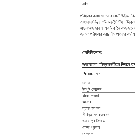
বর্ণনা:
পরিষ্কার গ্লাস আমাদের রোবট উইন্ডো ক্ল
এবং স্বয়ংক্রিয় শাট-অফ বৈশিষ্ট্য এটি
হাই-রাইজ জানালা একটি কঠিন কাজ হতে পার
জানালা পরিষ্কার করার দীর্ঘ পাওয়ার কর্
স্পেসিফিকেশন:
W6
জানালা পরিষ্কারক
নীচের হিসাবে তথ
Procut নাম
মডেল
ইনপুট ভোল্টেজ
হারের ক্ষমতা
আকার
স্তন্যপান বল
সীমান্ত সনাক্তকরণ
জল স্প্রে ট্যাঙ্ক
মোটর প্রকার
গোলমাল