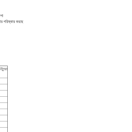
কশা
নার পরিষ্কার করছে
উইন্ডো