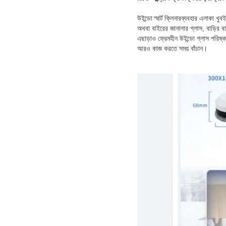
উইন্ডো স্মার্ট ক্লিনার
ব্যবহার এলাকা খুবই
অথবা বাইরের জানালার গ্লাস, বাড়ির ব
এছাড়াও ফ্রেমহীন উইন্ডো গ্লাস পরিষ্
আরও কাজ করতে সময় বাঁচান।