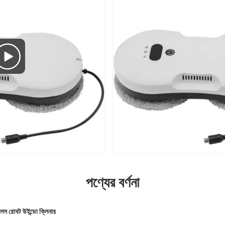
পণ্যের বর্ণনা
যারলেস রোবট উইন্ডো ক্লিনার