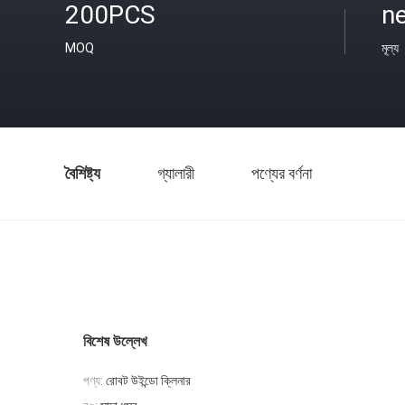
200PCS
ne
MOQ
মূল্য
বৈশিষ্ট্য
গ্যালারী
পণ্যের বর্ণনা
বিশেষ উল্লেখ
পণ্য:
রোবট উইন্ডো ক্লিনার