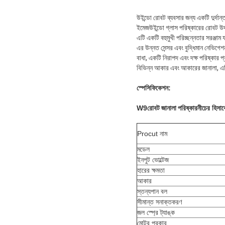
উইন্ডো রোবট ব্যবসার জন্য একটি দুর্দান
ইমেজউইন্ডো গ্লাস পরিষ্কারের রোবট উদ্
এটি একটি বহুমুখী পরিচ্ছন্নতার সরঞ্জাম 
এর উন্নত সেন্সর এবং বুদ্ধিমান নেভিগেশ
বাধা, একটি নিরাপদ এবং দক্ষ পরিষ্কার প
বিভিন্ন আকার এবং আকারের জানালা, এটি 
স্পেসিফিকেশন:
W9
রোবট জানালা পরিষ্কার
নীচের হিসাব
Procut নাম
মডেল
ইনপুট ভোল্টেজ
হারের ক্ষমতা
আকার
স্তন্যপান বল
সীমান্ত সনাক্তকরণ
জল স্প্রে ট্যাঙ্ক
মোটর প্রকার