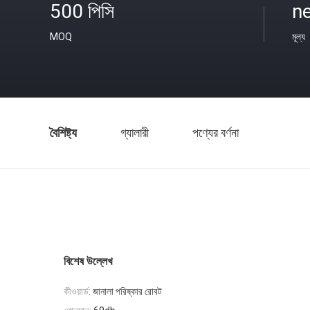
500 পিসি
ne
MOQ
মূল্য
বৈশিষ্ট্য
গ্যালারী
পণ্যের বর্ণনা
বিশেষ উল্লেখ
কীওয়ার্ড:
জানালা পরিষ্কার রোবট