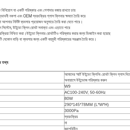
্ত বিনিয়োগ যা একটি পরিষ্কার এবং পেশাদার বজায় রাখতে চায়
ভাবনী নকশা এবং OEM স্বয়ংক্রিয় গ্লাস ক্লিনার ক্ষমতা তৈরি করে
যা আপনার নির্দিষ্ট ব্যবসার প্রয়োজন অনুসারে তৈরি করা যেতে পারে।
ন সিস্টেম, উইন্ডো ক্লিন রোবট সনাক্ত এবং এড়াতে পারে
্রক্রিয়া নিশ্চিত করা।উইন্ডো ক্লিনার রোবটটিও পরিষ্কার করার জন্য ডিজাইন করা হয়েছে
যেকোন বাড়ি বা ব্যবসার জন্য একটি বহুমুখী পরিষ্কারের সরঞ্জাম তৈরি করে।
ে তথ্য
আমাদের স্মার্ট উইন্ডো ক্লিনিং রোবট ক্লিন গ্লাস দিয়
অনায়াসে উইন্ডোজ পরিষ্কার করুন
W9
AC100-240V, 50-60Hz
80W
290*145*78MM (L*W*H)
3000Pa
স্বয়ংক্রিয়
না
ব্রাশবিহীন