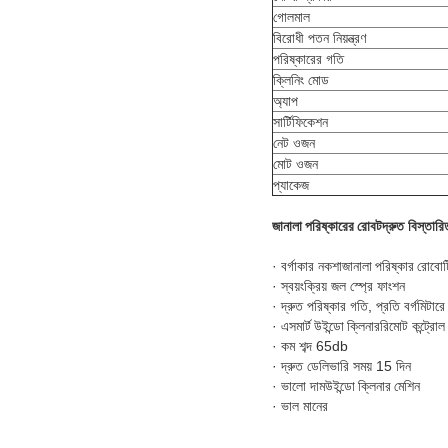
গোলমাল
বিরোধী পতন নিয়ন্ত্রণ
পরিষ্কারের গতি
ক্লিনিং মোড
অ্যাপ
সার্টিফিকেশন
নেট ওজন
মোট ওজন
প্যাকেজ
জানালা পরিষ্কারের রোবট
দ্রুত বিস্তারি
· বর্গাকার নকশা
জানালা পরিষ্কার রোবো
· স্বয়ংক্রিয় জল স্প্রে ফাংশন
· দ্রুত পরিষ্কার গতি, প্রতি বর্গমিটারে
· এস
মার্ট উইন্ডো ক্লিনার
রিমোট কন্ট্রোল
· কম শব্দ 65db
· দ্রুত ডেলিভারি সময় 15 দিন
· ভালো দাম
উইন্ডো ক্লিনার মেশিন
· ভাল মানের