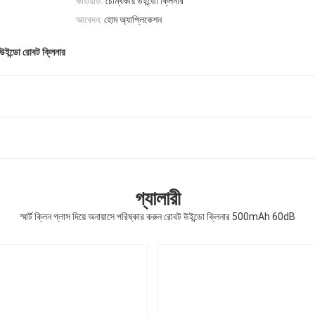
কীওয়ার্ড:
চৌম্বকীয় উইন্ডো ক্লিনার
আবেদন:
হোম অ্যাপ্লিকেশন
 উইন্ডো রোবট ক্লিনার
গ্যালারী
স্মার্ট ক্লিন গ্লাস দিয়ে অনায়াসে পরিষ্কার করুন রোবট উইন্ডো ক্লিনার 500mAh 60dB