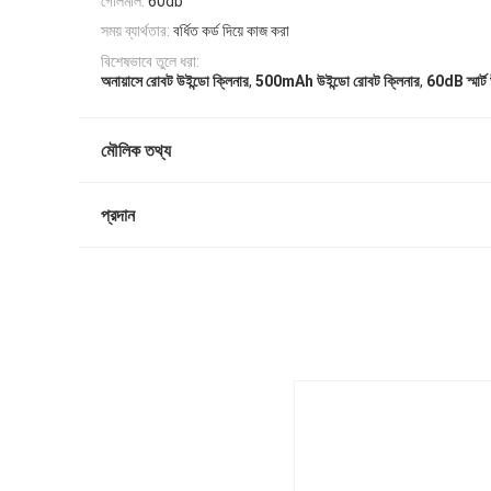
গোলমাল:
60db
সময় ব্যার্থতার:
বর্ধিত কর্ড দিয়ে কাজ করা
বিশেষভাবে তুলে ধরা:
,
,
অনায়াসে রোবট উইন্ডো ক্লিনার
500mAh উইন্ডো রোবট ক্লিনার
60dB স্মার্ট
মৌলিক তথ্য
প্রদান