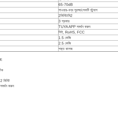
65-70dB
পাওয়ার-বন্ধ সুরক্ষা/সেফটি স্ট্র্যাপ
2মিনিট/মি2
3 প্রকার
TUYA APP সমর্থন করুন
সিই, RoHS, FCC
1.5 কেজি
2.5 কেজি
শক্ত কাগজ
ত:
টিক
 2 মিনিট
 সমর্থন করুন