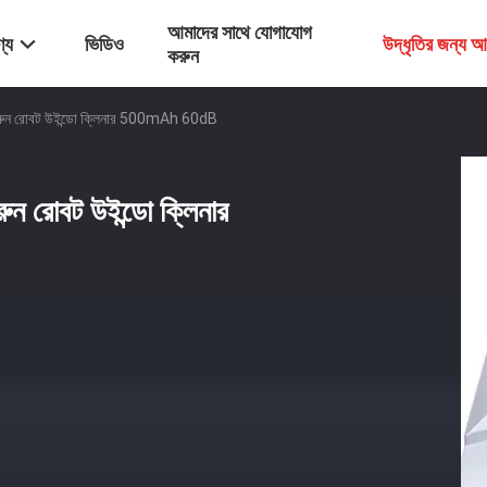
আমাদের সাথে যোগাযোগ
্য
ভিডিও
উদ্ধৃতির জন্য 
করুন
্কার করুন রোবট উইন্ডো ক্লিনার 500mAh 60dB
 করুন রোবট উইন্ডো ক্লিনার