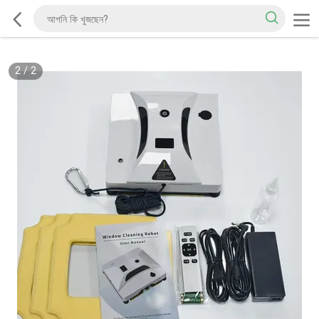
2
/
2