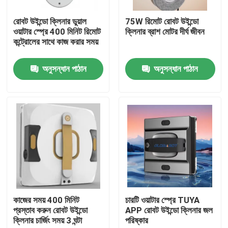
রোবট উইন্ডো ক্লিনার ডুয়াল
75W রিমোট রোবট উইন্ডো
আমাদের সম্পর্কে
ওয়াটার স্প্রে 400 মিনিট রিমোট
ক্লিনার ব্রাশ মোটর দীর্ঘ জীবন
কন্ট্রোলের সাথে কাজ করার সময়
কারখানা ভ্রমণ
অনুসন্ধান পাঠান
অনুসন্ধান পাঠান
মান নিয়ন্ত্রণ
উদ্ধৃতির জন্য আবেদন
রোবট ভ্যাকুয়াম ক্লিনার
রোবট উইন্ডো ক্লিনার
কাজের সময় 400 মিনিট
চারটি ওয়াটার স্প্রে TUYA
প্রস্তাব করুন রোবট উইন্ডো
APP রোবট উইন্ডো ক্লিনার জল
ক্লিনার চার্জিং সময় 3 ঘন্টা
পরিষ্কার