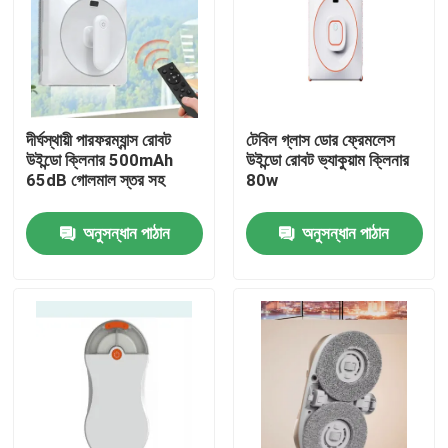
দীর্ঘস্থায়ী পারফরম্যান্স রোবট
টেবিল গ্লাস ডোর ফ্রেমলেস
উইন্ডো ক্লিনার 500mAh
উইন্ডো রোবট ভ্যাকুয়াম ক্লিনার
65dB গোলমাল স্তর সহ
80w
অনুসন্ধান পাঠান
অনুসন্ধান পাঠান
বাড়ি
পণ্য
ভিডিও