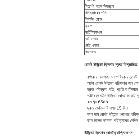
বিরোধী পতন নিয়ন্ত্রণ
পরিষ্কারের গতি
ক্লিনিং মোড
অ্যাপ
সার্টিফিকেশন
নেট ওজন
মোট ওজন
প্যাকেজ
রোবট উইন্ডো ক্লিনার দ্রুত বিস্তারিত:
· বর্গাকার নকশা
জানালা পরিষ্কার রোবট
· অটো রোবট উইন্ডো পরিষ্কার জল স্প্
· দ্রুত পরিষ্কার গতি, প্রতি বর্গমিটারে
· স্মার্ট ফ্রেমহীন উইন্ডো রোবট রিমোট ক
· কম শব্দ 65db
· দ্রুত ডেলিভারি সময় 15 দিন
· ভাল দাম রোবট উইন্ডো ওয়াশার পরিষ
· ভাল মানের জানালা পরিষ্কারের মেশিন
উইন্ডো ক্লিনার রোবট
অ্যাপ্লিকেশন: