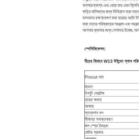
অপসারণযোগ্য এবং ধোয়া যায় এমন ক্লিনি
বাড়ির মালিকদের জন্য বিনিয়োগ যারা তাদে
ভালভাবে রক্ষণাবেক্ষণ করা হয়েছে৷ অটো 
যারা তাদের পরিষ্কারের সরঞ্জাম এবং সরঞ্
আপনার ব্যবসার জন্য পেশাদার ইমেজ, আপনার 
স্পেসিফিকেশন:
নীচের হিসাবে W13 উইন্ডো গ্লাস পরি
Procut নাম
মডেল
ইনপুট ভোল্টেজ
হারের ক্ষমতা
আকার
স্তন্যপান বল
সীমান্ত সনাক্তকরণ
জল স্প্রে ট্যাঙ্ক
মোটর প্রকার
গোলমাল