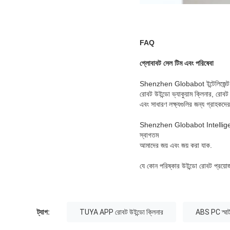
FAQ
গ্লোবাবট সেল টিম এবং পরিষেবা
Shenzhen Globabot ইন্টেলিজেন্ট 
রোবট উইন্ডো ভ্যাকুয়াম ক্লিনার, রোবট 
এবং সাধারণ লক্ষ্যগুলির জন্য গ্রাহক
Shenzhen Globabot Intelligent
স্বাগতম
আমাদের জয় এবং জয় করা যাক.
যে কোন পরিষ্কার উইন্ডো রোবট প্রয়
ট্যাগ:
TUYA APP রোবট উইন্ডো ক্লিনার
ABS PC স্মার্