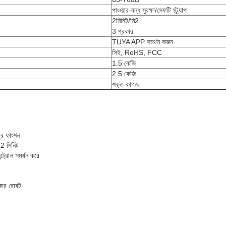
পাওয়ার-বন্ধ সুরক্ষা/সেফটি স্ট্র্যাপ
2মিনিট/মি2
3 প্রকার
TUYA APP সমর্থন করুন
সিই, RoHS, FCC
1.5 কেজি
2.5 কেজি
শক্ত কাগজ
রে ফাংশন
 2 মিনিট
ন্ট্রোল সমর্থন করে
্কার রোবট