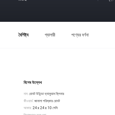
বৈশিষ্ট্য
গ্যালারী
পণ্যের বর্ণনা
বিশেষ উল্লেখ
নাম:
রোবট উইন্ডো ভ্যাকুয়াম ক্লিনার
কীওয়ার্ড:
জানালা পরিষ্কার রোবট
আকার:
24 x 24 x 10 সেমি