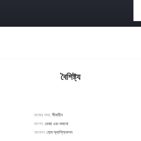
বৈশিষ্ট্য
কাজের সময়:
সীমাহীন
ফাংশন:
ভেজা এবং শুকনো
আবেদন:
হোম অ্যাপ্লিকেশন