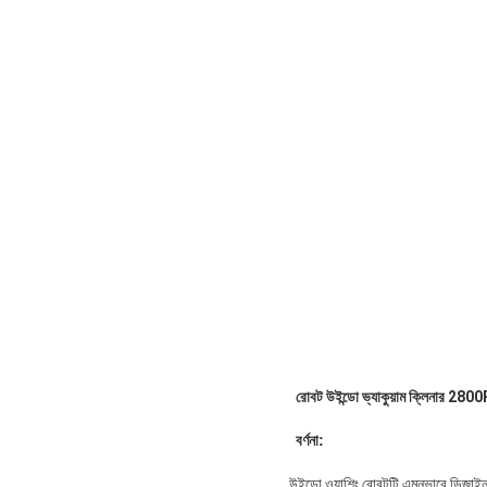
রোবট উইন্ডো ভ্যাকুয়াম ক্লিনার 2800
বর্ণনা:
উইন্ডো ওয়াশিং রোবটটি এমনভাবে ডিজাইন 