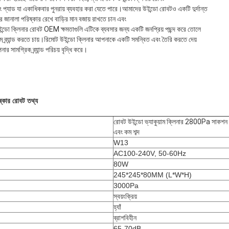
ং প্যাড যা একাধিকবার পুনরায় ব্যবহার করা যেতে পারে।আমাদের উইন্ডো রোবটও একটি দুর্দান্ত
র জানালা পরিষ্কার রেখে বাড়ির মান বজায় রাখতে চান এবং
উইন্ডো ক্লিনার রোবট OEM ক্ষমতাগুলি এটিকে ব্যবসার জন্য একটি জনপ্রিয় পছন্দ করে তোলে
জাম ব্র্যান্ড করতে চায়।রিমোট উইন্ডো ক্লিনার আপনাকে একটি সমন্বিত এবং তৈরি করতে দেয়
সামগ্রিক ব্র্যান্ড পরিচয় বৃদ্ধি করে।
ষ্কার রোবট তথ্য
রোবট উইন্ডো ভ্যাকুয়াম ক্লিনার 2800Pa সাকশন 
এবং কম শব্দ
W13
AC100-240V, 50-60Hz
80W
245*245*80MM (L*W*H)
3000Pa
স্বয়ংক্রিয়
হ্যাঁ
ব্রাশবিহীন
65-70dB