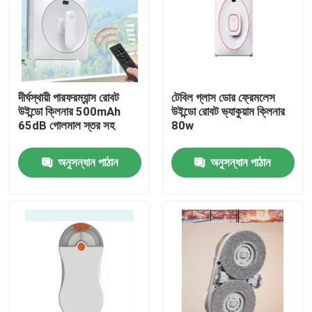
দীর্ঘস্থায়ী পারফরম্যান্স রোবট
টেবিল গ্লাস ডোর ফ্রেমলেস
উইন্ডো ক্লিনার 500mAh
উইন্ডো রোবট ভ্যাকুয়াম ক্লিনার
65dB গোলমাল স্তর সহ
80w
অনুসন্ধান পাঠান
অনুসন্ধান পাঠান
বাড়ি
পণ্য
ভিডিও