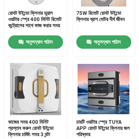
রোবট উইন্ডো ক্লিনার ডুয়াল
75W রিমোট রোবট উইন্ডো
আমাদের সম্পর্কে
ওয়াটার স্প্রে 400 মিনিট রিমোট
ক্লিনার ব্রাশ মোটর দীর্ঘ জীবন
কন্ট্রোলের সাথে কাজ করার সময়
কারখানা ভ্রমণ
অনুসন্ধান পাঠান
অনুসন্ধান পাঠান
মান নিয়ন্ত্রণ
উদ্ধৃতির জন্য আবেদন
রোবট ভ্যাকুয়াম ক্লিনার
রোবট উইন্ডো ক্লিনার
কাজের সময় 400 মিনিট
চারটি ওয়াটার স্প্রে TUYA
প্রস্তাব করুন রোবট উইন্ডো
APP রোবট উইন্ডো ক্লিনার জল
ক্লিনার চার্জিং সময় 3 ঘন্টা
পরিষ্কার