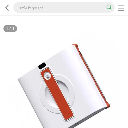
1
/
1