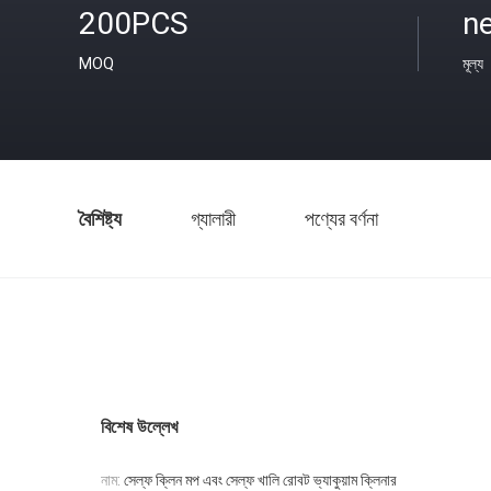
200PCS
ne
MOQ
মূল্য
বৈশিষ্ট্য
গ্যালারী
পণ্যের বর্ণনা
বিশেষ উল্লেখ
নাম:
সেল্ফ ক্লিন মপ এবং সেল্ফ খালি রোবট ভ্যাকুয়াম ক্লিনার