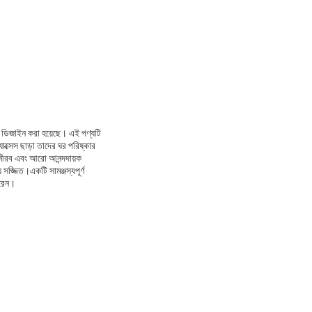
য ডিজাইন করা হয়েছে। এই পণ্যটি
যাক্সেস ছাড়া তাদের ঘর পরিষ্কার
ি নীরব এবং আরো আনন্দদায়ক
 সজ্জিত।একটি সামঞ্জস্যপূর্ণ
ারেন।