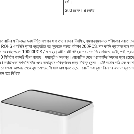
হ্যাঁ।
300 মিলি/1.8 লিটার
স্ত বাড়ির মালিকদের জন্য নিখুঁত সমাধান যারা তাদের মেঝে নিয়মিত, পুঙ্খানুপুঙ্খভাবে পরিষ্কার করতে চা
 ROHS এফসিসি দ্বারা প্রত্যয়িত হয়, ন্যূনতম অর্ডার পরিমাণ 200PCS. দাম কার্টন প্যাকেজ সঙ্গে 
 সরবরাহ ক্ষমতা 10000PCS / মাস হয়।এটি চারটি পরিষ্কারের মোড দিয়ে সজ্জিত, অটো, স্পট, প্রান্
ং 150 মিনিটের ব্যাটারি জীবন রয়েছে। সময়সূচীও উপলব্ধ। রোবোটিক মেঝে ওয়াশারটির উচ্চতর স্তর রয়ে
অ্যান্টি-কোলিশন সিস্টেম, এবং সর্বোত্তম পরিষ্কারের জন্য বিভিন্ন সেন্সর। এটি কঠোর কাঠ এবং কার্পেট
ে সক্ষম, আপনার মেঝে ন্যূনতম প্রচেষ্টা সঙ্গে দাগ মুক্ত ছেড়ে।রোবট ভ্যাকুয়াম ক্লিনার ঝামেলা মুক্ত প
ন হতে নিশ্চিত.