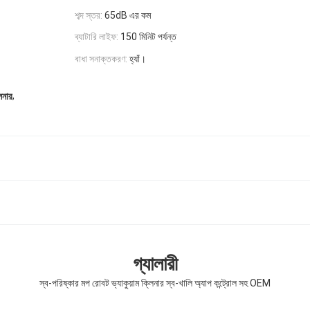
শব্দ স্তর:
65dB এর কম
ব্যাটারি লাইফ:
150 মিনিট পর্যন্ত
বাধা সনাক্তকরণ:
হ্যাঁ।
,
িনার
গ্যালারী
স্ব-পরিষ্কার মপ রোবট ভ্যাকুয়াম ক্লিনার স্ব-খালি অ্যাপ কন্ট্রোল সহ OEM