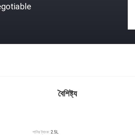
gotiable
বৈশিষ্ট্য
পানির ট্যাংক:
2.5L