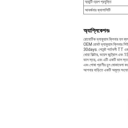
অ্যান্টি-ড্রপ প্রযুক্তি
আবর্জনার ক্যাপাসিটি
অ্যাপ্লিকেশনঃ
রোবোটিক ভ্যাকুয়াম ক্লিনার হল ব্য
OEM রোবট ভ্যাকুয়াম ক্লিনার সিই
30days. পেমেন্ট শর্তাবলী TT এবং
ধোয়া ফিল্টার, ভয়েস কন্ট্রোল এব
ভাল স্তর, এবং এটি একটি ভাল স্তর।
এবং পোষা প্রাণীর চুল মোকাবেলা করত
আপনার বাড়িতে একটি অমূল্য সংযোজ