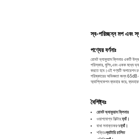
স্ব-পরিচ্ছন্ন মপ এবং স্
পণ্যের বর্ণনাঃ
রোবট ভ্যাকুয়াম ক্লিনার একটি উদ
পরিস্কার, মুপিং,এবং একক মধ্যে ভ্যা
করতে হবে।এই পণ্যটি অপারেশন চলাকা
পরিষ্কারের অভিজ্ঞতা জন্য 65dB এর 
অ্যাপ্লিকেশন ব্যবহার করে, ব্যবহারক
বৈশিষ্ট্যঃ
রোবট ভ্যাকুয়াম ক্লিনার
ওয়াশযোগ্য ফিল্টার:
হ্যাঁ।
বাধা সনাক্তকরণঃ
হ্যাঁ।
শক্তিঃ
ব্যাটারি চালিত