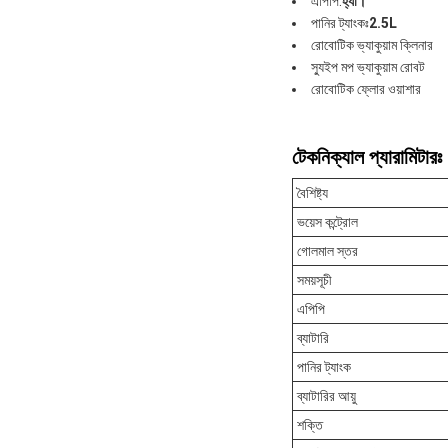
এপিপি:
হ্যাঁ।
পানির ট্যাংকঃ
2.5L
রোবোটিক ভ্যাকুয়াম ক্লিনার
স্যুইপ মপ ভ্যাকুয়াম রোবট
রোবোটিক ফ্লোর ওয়াশার
টেকনিক্যাল প্যারামিটারঃ
বৈশিষ্ট্য
ভয়েস কন্ট্রোল
গোলমাল স্তর
সময়সূচী
এপিপি
ব্যাটারি
পানির ট্যাংক
ব্যাটারির আয়ু
শক্তি