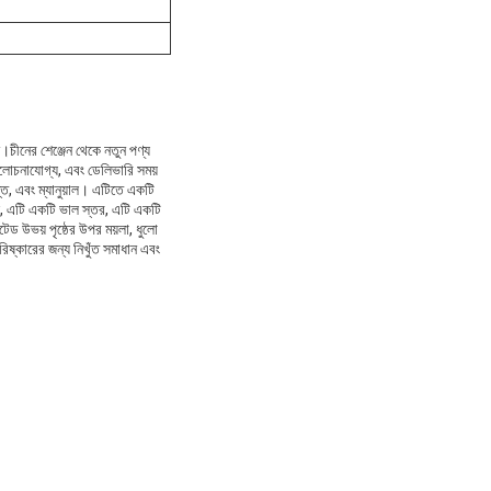
ন।চীনের শেঞ্জেন থেকে নতুন পণ্য
আলোচনাযোগ্য, এবং ডেলিভারি সময়
ত, এবং ম্যানুয়াল। এটিতে একটি
ছে, এটি একটি ভাল স্তর, এটি একটি
েড উভয় পৃষ্ঠের উপর ময়লা, ধুলো
রিষ্কারের জন্য নিখুঁত সমাধান এবং