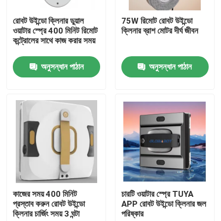
রোবট উইন্ডো ক্লিনার ডুয়াল
75W রিমোট রোবট উইন্ডো
আমাদের সম্পর্কে
ওয়াটার স্প্রে 400 মিনিট রিমোট
ক্লিনার ব্রাশ মোটর দীর্ঘ জীবন
কন্ট্রোলের সাথে কাজ করার সময়
কারখানা ভ্রমণ
অনুসন্ধান পাঠান
অনুসন্ধান পাঠান
মান নিয়ন্ত্রণ
উদ্ধৃতির জন্য আবেদন
রোবট ভ্যাকুয়াম ক্লিনার
রোবট উইন্ডো ক্লিনার
কাজের সময় 400 মিনিট
চারটি ওয়াটার স্প্রে TUYA
প্রস্তাব করুন রোবট উইন্ডো
APP রোবট উইন্ডো ক্লিনার জল
ক্লিনার চার্জিং সময় 3 ঘন্টা
পরিষ্কার