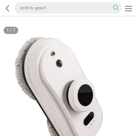
1
/
1