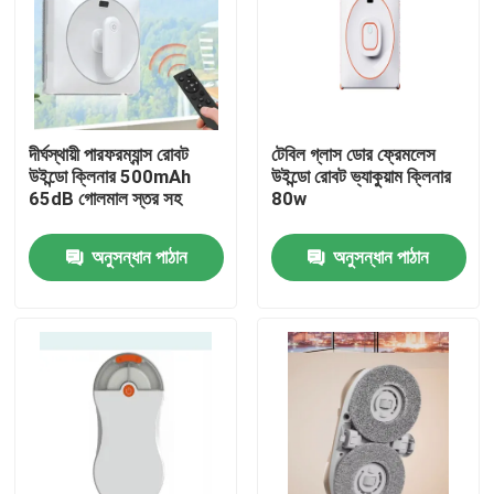
দীর্ঘস্থায়ী পারফরম্যান্স রোবট
টেবিল গ্লাস ডোর ফ্রেমলেস
উইন্ডো ক্লিনার 500mAh
উইন্ডো রোবট ভ্যাকুয়াম ক্লিনার
65dB গোলমাল স্তর সহ
80w
অনুসন্ধান পাঠান
অনুসন্ধান পাঠান
বাড়ি
পণ্য
ভিডিও