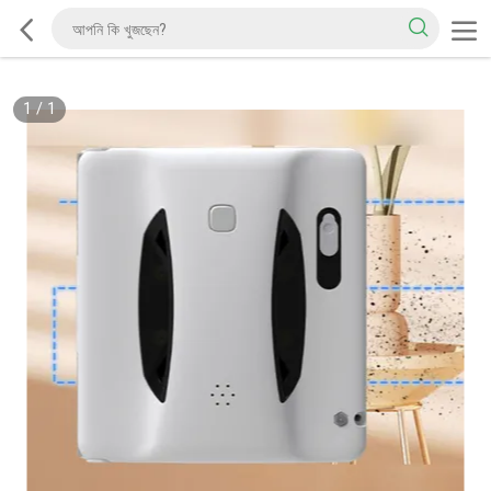
1
/
1