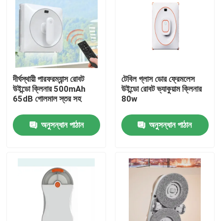
দীর্ঘস্থায়ী পারফরম্যান্স রোবট
টেবিল গ্লাস ডোর ফ্রেমলেস
উইন্ডো ক্লিনার 500mAh
উইন্ডো রোবট ভ্যাকুয়াম ক্লিনার
65dB গোলমাল স্তর সহ
80w
অনুসন্ধান পাঠান
অনুসন্ধান পাঠান
বাড়ি
পণ্য
ভিডিও