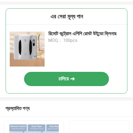
এর সেরা মূল্য পান
রিমোট কন্ট্রোল এপিপি রোবট উইন্ডো ক্লিনার
MOQ： 100pcs
চালিয়ে
প্রস্তাবিত পণ্য