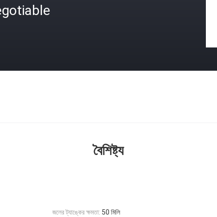
gotiable
বৈশিষ্ট্য
জলের ট্যাঙ্কের ক্ষমতা:
50 মিলি