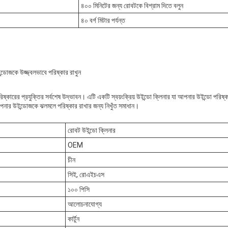
৪০০ মিনিটের জন্য রোবটকে বিশ্রাম দিতে বলুন
৪০ বর্গ মিটার পর্যন্ত
্ডোজকে উজ্জ্বলভাবে পরিষ্কার রাখুন
িষ্কারের প্রযুক্তির সর্বশেষ উদ্ভাবন। এটি একটি স্বয়ংক্রিয় উইন্ডো ক্লিনার যা আপনার উইন্ডো পরি
ি আপনার উইন্ডোজকে ঝলমলে পরিষ্কার রাখার জন্য নিখুঁত সমাধান।
রোবট উইন্ডো ক্লিনার
OEM
চীন
সিই, রোএইচএস
১০০ পিসি
আলোচনাযোগ্য
কার্টুন