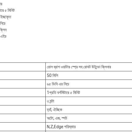
ার
টারে ৫ মিনিট
, ইচ্ছাকৃত
নিচে
ক্লিন
এএইচ
রোল ব্রাশ ওয়াটার স্প্রে সহ রোবট উইন্ডো ক্লিনার
50 মিলি
৬৫ ডিবি এর নিচে
1প্রতি বর্গমিটারে ৫ মিনিট
৩ ঘন্টা
হ্যাঁ, ঐচ্ছিক
অটো, এজ, স্পট
N,Z,Edge পরিষ্কার