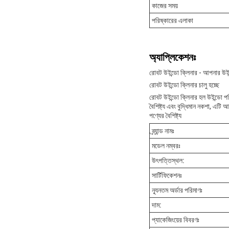
কাজের সময়
পরিষ্কারের এলাকা
অ্যাপ্লিকেশনঃ
রোবট উইন্ডো ক্লিনার - আপনার উইন
রোবট উইন্ডো ক্লিনার চালু হচ্ছে
রোবট উইন্ডো ক্লিনার হল উইন্ডো পর
বৈশিষ্ট্য এবং বুদ্ধিমান নকশা, এট
পণ্যের বৈশিষ্ট্য
ব্র্যান্ড নামঃ
মডেল নম্বরঃ
উৎপত্তিস্থল:
সার্টিফিকেশনঃ
ন্যূনতম অর্ডার পরিমাণঃ
দাম:
প্যাকেজিংয়ের বিবরণঃ