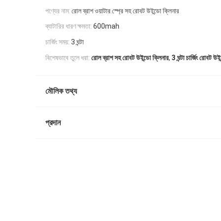
পণ্যের নাম:
রোল ব্রাশ ওয়াটার স্প্রে সহ রোবট উইন্ডো ক্লিনার
ব্যাটারির ধারণ ক্ষমতা:
600mah
চার্জিং সময়:
3 ঘন্টা
,
বিশেষভাবে তুলে ধরা:
রোল ব্রাশ সহ রোবট উইন্ডো ক্লিনার
3 ঘন্টা চার্জিং রোবট উই
মৌলিক তথ্য
প্রদান