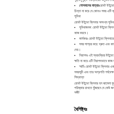
গোলমালের মাত্রাঃ
রোবট উইন্ডো
চিন্তা না করে যে কোনও সময় এটি 
সুবিধা
রোবট উইন্ডো ক্লিনার অসংখ্য সুবিধ
সুবিধাজনক: রোবট উইন্ডো ক্লিন
কাজ করবে।
কার্যকরঃ রোবট উইন্ডো ক্লিনারে
সময় সাশ্রয় করে: দ্রুত এবং 
দেয়।
নিরাপদঃ এই স্বয়ংক্রিয় উইন্ডো
ক্ষতি না করে এটি নিরাপদভাবে কাজ ক
স্মার্টঃ রোবট উইন্ডো ক্লিনার 
সময়সূচী এবং তার অগ্রগতি পর্যবেক্
সিদ্ধান্ত
রোবট উইন্ডো ক্লিনার হল ঝামেলা মু
পরিষ্কার রাখতে খুঁজছেন যে কেউ জন্
সঙ্গী!
বৈশিষ্ট্যঃ