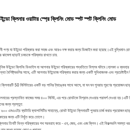
্ডো ক্লিনার ওয়াটার স্প্রে ক্লিনিং মোড স্পট স্পট ক্লিনিং মোড
নী পণ্য যা উইন্ডো পরিষ্কার করা সহজ এবং আরও দক্ষ করার জন্য ডিজাইন করা হয়েছে।এই বুদ্ধিমান রোব
ার ঝামেলা ছাড়াই চকচকে পরিষ্কার রাখতে চায়.
ুনিক উইন্ডো ক্লিনিং ডিভাইস যা আপনার উইন্ডো পরিষ্কারের পদ্ধতিতে বিপ্লব ঘটাবে।হালকা ও ব্যবহ
ন্নত বৈশিষ্ট্যগুলির সাথে, এটি আপনার উইন্ডোজ পরিষ্কার করার জন্য একটি সুবিধাজনক এবং প্রচেষ্টাহী
 ক্লিনারটি 50 মিলিটারের একটি বড় পানির ট্যাঙ্কের সাথে আসে, যা ঘন ঘন পুনরায় পূরণের প্রয়োজন ছাড়
ক্লিনারের প্রস্তাবিত কাজের সময় ৪০০ মিনিট, এর পরে রোবটকে বিশ্রাম দেওয়ার পরামর্শ দেওয়া হয়।এটি নি
নের জন্য প্রস্তুত.
 ৬০০ এমএএইচ ব্যাটারি ক্যাপাসিটির সাহায্যে, রোবট উইন্ডো ক্লিনারটি পুনরায় চার্জ করার প্রয়োজন ছাড
কারের জন্য এটি নিখুঁত করে তোলে।
্লিনার তিনটি ভিন্ন পরিষ্কারের পথ সরবরাহ করে - এন, জেড, এবং এজ ক্লিন। এই বিকল্পগুলি সমস্ত ধরণ
়,যার মধ্যে রয়েছে কোণ ও প্রান্ত.