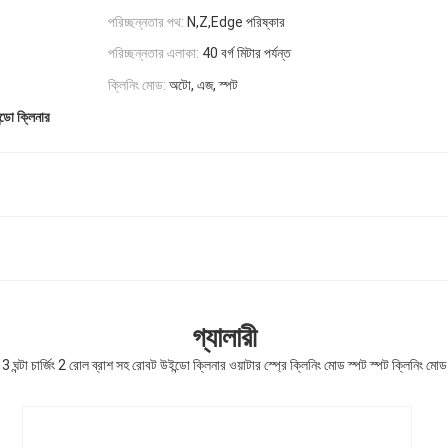
পরিচ্ছন্নতার পথ:
N,Z,Edge পরিষ্কার
পরিচ্ছন্নতার এলাকা:
40 বর্গ মিটার পর্যন্ত
ক্লিনিং মোড:
অটো, এজ, স্পট
ন্ডো ক্লিনার
গ্যালারী
3 ঘন্টা চার্জিং 2 রোল ব্রাশ সহ রোবট উইন্ডো ক্লিনার ওয়াটার স্প্রে ক্লিনিং মোড স্পট স্পট ক্লিনিং মোড