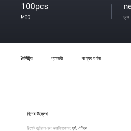
100pcs
ne
MOQ
মূল্য
বৈশিষ্ট্য
গ্যালারী
পণ্যের বর্ণনা
বিশেষ উল্লেখ
রিমোট কন্ট্রোল এবং অ্যাপ্লিকেশন:
হ্যাঁ, ঐচ্ছিক