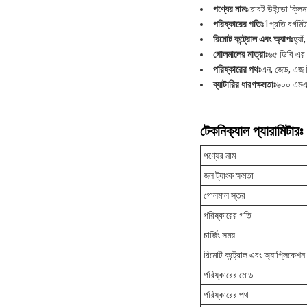
পণ্যের নামঃ
রোবট উইন্ডো ক্লিন
পরিষ্কারের গতিঃ
1প্রতি বর্গমি
রিমোট কন্ট্রোল এবং অ্যাপঃ
হ্যাঁ
গোলমালের মাত্রাঃ
৬৫ ডিবি এর 
পরিষ্কারের পথঃ
এন, জেড, এজ 
ব্যাটারির ধারণক্ষমতাঃ
৬০০ এম
টেকনিক্যাল প্যারামিটারঃ
পণ্যের নাম
জল ট্যাংক ক্ষমতা
গোলমাল স্তর
পরিষ্কারের গতি
চার্জিং সময়
রিমোট কন্ট্রোল এবং অ্যাপ্লিকেশন
পরিষ্কারের মোড
পরিষ্কারের পথ