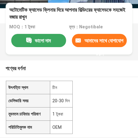
অটোমেটিক ফ্যাসেড ক্লিনার দিয়ে আপনার বিল্ডিংয়ের ফ্যাসেডকে সহজেই
বজায় রাখুন
MOQ：1 টুকরা
মূল্য：Negotibale
ভালো দাম
আমাদের সাথে যোগাযোগ
করুন
পণ্যের বর্ণনা
উৎপত্তি স্থল
চীন
ডেলিভারি সময়
20-30 দিন
ন্যূনতম চাহিদার পরিমাণ
1 টুকরা
পরিচিতিমুলক নাম
OEM