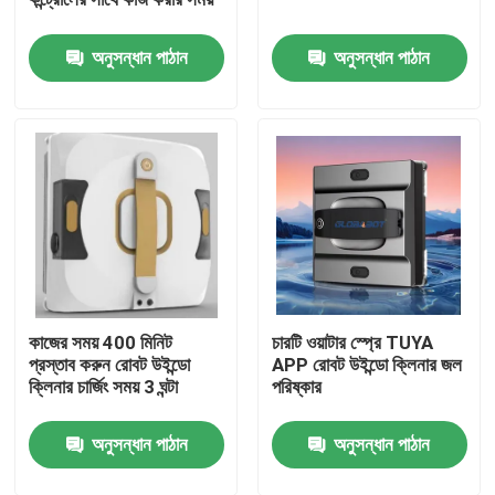
অনুসন্ধান পাঠান
অনুসন্ধান পাঠান
আমাদের সম্পর্কে
কারখানা ভ্রমণ
মান নিয়ন্ত্রণ
উদ্ধৃতির জন্য আবেদন
কাজের সময় 400 মিনিট
চারটি ওয়াটার স্প্রে TUYA
রোবট ভ্যাকুয়াম ক্লিনার
প্রস্তাব করুন রোবট উইন্ডো
APP রোবট উইন্ডো ক্লিনার জল
ক্লিনার চার্জিং সময় 3 ঘন্টা
পরিষ্কার
রোবট উইন্ডো ক্লিনার
অনুসন্ধান পাঠান
অনুসন্ধান পাঠান