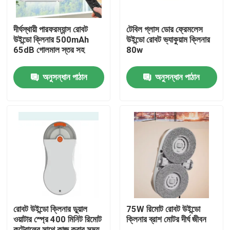
দীর্ঘস্থায়ী পারফরম্যান্স রোবট
টেবিল গ্লাস ডোর ফ্রেমলেস
উইন্ডো ক্লিনার 500mAh
উইন্ডো রোবট ভ্যাকুয়াম ক্লিনার
65dB গোলমাল স্তর সহ
80w
অনুসন্ধান পাঠান
অনুসন্ধান পাঠান
বাড়ি
পণ্য
রোবট উইন্ডো ক্লিনার ডুয়াল
75W রিমোট রোবট উইন্ডো
ওয়াটার স্প্রে 400 মিনিট রিমোট
ক্লিনার ব্রাশ মোটর দীর্ঘ জীবন
ভিডিও
কন্ট্রোলের সাথে কাজ করার সময়