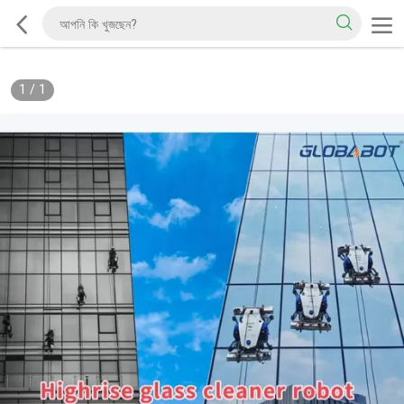
1
/
1