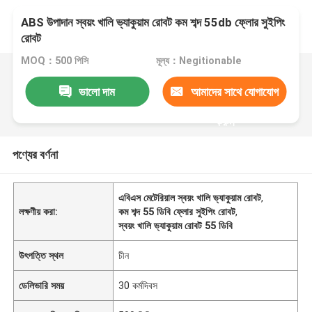
ABS উপাদান স্বয়ং খালি ভ্যাকুয়াম রোবট কম শব্দ 55db ফ্লোর সুইপিং
রোবট
MOQ：500 পিসি
মূল্য：Negitionable
ভালো দাম
আমাদের সাথে যোগাযোগ
করুন
পণ্যের বর্ণনা
এবিএস মেটেরিয়াল স্বয়ং খালি ভ্যাকুয়াম রোবট
,
লক্ষণীয় করা:
কম শব্দ 55 ডিবি ফ্লোর সুইপিং রোবট
,
স্বয়ং খালি ভ্যাকুয়াম রোবট 55 ডিবি
উৎপত্তি স্থল
চীন
ডেলিভারি সময়
30 কর্মদিবস