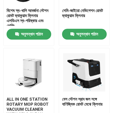
বিশেষ স্ব-খালি আবর্জনা স্টেশন
সেমি-জাইরো নেভিগেশন রোবট
আমাদের সম্পর্কে
রোবট ভ্যাকুয়াম ক্লিনার
ভ্যাকুয়াম ক্লিনার
এলডিএস স্ব-পরিষ্কার এবং
মোপিং
কারখানা ভ্রমণ
অনুসন্ধান পাঠান
অনুসন্ধান পাঠান
মান নিয়ন্ত্রণ
উদ্ধৃতির জন্য আবেদন
রোবট ভ্যাকুয়াম ক্লিনার
রোবট উইন্ডো ক্লিনার
ALL IN ONE STATION
বেস স্টেশন স্রাব জল সঙ্গে
ROTARY MOP ROBOT
বাণিজ্যিক রোবট মেঝে ক্লিনার
VACUUM CLEANER