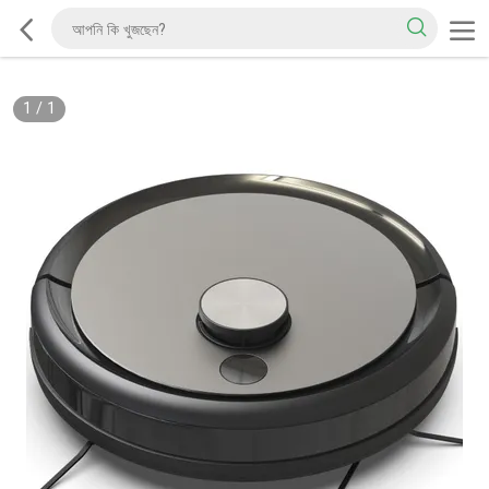
1
/
1