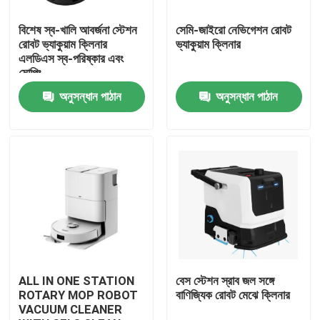
বিশেষ স্ব-খালি আবর্জনা স্টেশন
সেমি-জাইরো নেভিগেশন রোবট
আমাদের সম্পর্কে
রোবট ভ্যাকুয়াম ক্লিনার
ভ্যাকুয়াম ক্লিনার
এলডিএস স্ব-পরিষ্কার এবং
মোপিং
কারখানা ভ্রমণ
অনুসন্ধান পাঠান
অনুসন্ধান পাঠান
মান নিয়ন্ত্রণ
উদ্ধৃতির জন্য আবেদন
রোবট ভ্যাকুয়াম ক্লিনার
রোবট উইন্ডো ক্লিনার
ALL IN ONE STATION
বেস স্টেশন স্রাব জল সঙ্গে
ROTARY MOP ROBOT
বাণিজ্যিক রোবট মেঝে ক্লিনার
VACUUM CLEANER