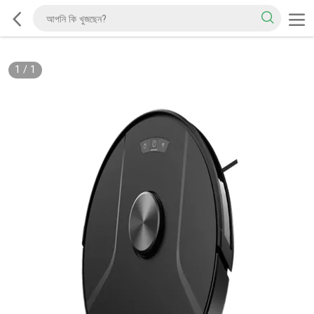
1
/
1