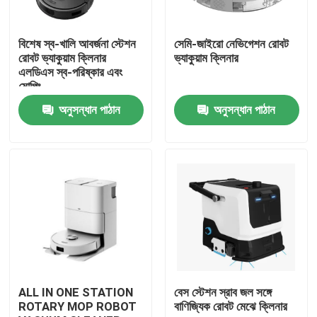
আমাদের সম্পর্কে
বিশেষ স্ব-খালি আবর্জনা স্টেশন
সেমি-জাইরো নেভিগেশন রোবট
রোবট ভ্যাকুয়াম ক্লিনার
ভ্যাকুয়াম ক্লিনার
এলডিএস স্ব-পরিষ্কার এবং
কারখানা ভ্রমণ
মোপিং
অনুসন্ধান পাঠান
অনুসন্ধান পাঠান
মান নিয়ন্ত্রণ
উদ্ধৃতির জন্য আবেদন
রোবট ভ্যাকুয়াম ক্লিনার
রোবট উইন্ডো ক্লিনার
ALL IN ONE STATION
বেস স্টেশন স্রাব জল সঙ্গে
ROTARY MOP ROBOT
বাণিজ্যিক রোবট মেঝে ক্লিনার