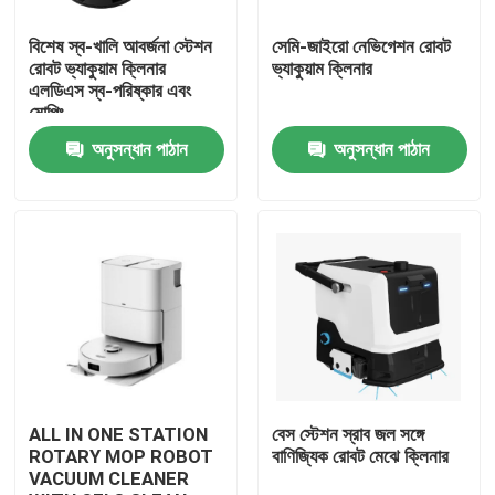
বিশেষ স্ব-খালি আবর্জনা স্টেশন
সেমি-জাইরো নেভিগেশন রোবট
আমাদের সম্পর্কে
রোবট ভ্যাকুয়াম ক্লিনার
ভ্যাকুয়াম ক্লিনার
এলডিএস স্ব-পরিষ্কার এবং
মোপিং
কারখানা ভ্রমণ
অনুসন্ধান পাঠান
অনুসন্ধান পাঠান
মান নিয়ন্ত্রণ
উদ্ধৃতির জন্য আবেদন
রোবট ভ্যাকুয়াম ক্লিনার
রোবট উইন্ডো ক্লিনার
ALL IN ONE STATION
বেস স্টেশন স্রাব জল সঙ্গে
ROTARY MOP ROBOT
বাণিজ্যিক রোবট মেঝে ক্লিনার
VACUUM CLEANER