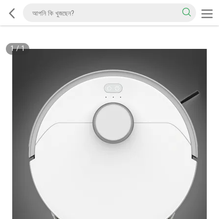
1
/
1