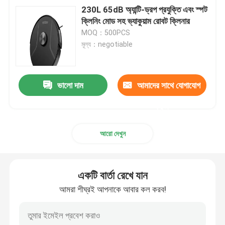
230L 65dB অ্যান্টি-ড্রপ প্রযুক্তি এবং স্পট
ক্লিনিং মোড সহ ভ্যাকুয়াম রোবট ক্লিনার
MOQ：500PCS
মূল্য：negotiable
ভালো দাম
আমাদের সাথে যোগাযোগ
করুন
আরো দেখুন
একটি বার্তা রেখে যান
আমরা শীঘ্রই আপনাকে আবার কল করব!